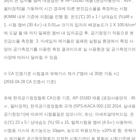
㎛)의 은 입자를 챔버 내공급한 후 AP-1516D 제품 (권장사용면적 : 45㎡,
필터장착)을 가동하여 시간 경과에 따른 분진감소율을 측정하는 시험
(KIMM 내부 기준에 의함)을 진행 함. 온도(℃) 20 ± 1 / 상대습도 (%)48 ±
1, 시험 챔버 (30.4㎥) 내 0.01㎛ 크기의 입자의 배경농도가 1 X 105개/cm³
에 도달 될 때 까지 밀폐된 챔버 내 입자공급 후, 공기청정기 작동으로 분
진감소율 측정함. 3. 미세입자 제거율은 밀폐된 실험실 환경에서 특정 사
양의 공기측정기를 사용한 측정 결과이므로 실 사용환경 및 공기측정기의
사양에 따라서 달라질 수 있음.
※ CA 인증기준 시험결과 유해가스 제거 (*챔버 내 30분 가동 시)
(2016.04.28 CA 인증서 기준)
유해 한국공기청정협회 CA인증 기준, AP-1516D 제품 (권장사용면적 : 45
㎡, 필터장착), 한국공기청정협회 규격 (SPS-KACA 002-132:2014, 실내용
공기청정기)에 따르며 시험물질은 암모니아, 초산, 아세트알데히드임. 온
도(℃) 23 ± 5 / 상대습도 (%) 55 ± 15, 탈취시험용 챔버 (4.0㎥) 사용하며,
시험용 가스의 초기농도는 10ppm, 농도의 허용오차는 ±10%로 함. 유해가
스 제거율은 공기청정협회가 지정한 시험기관이 동 협회의 시험기준에 따