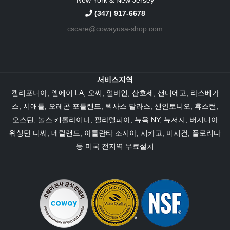
New York & New Jersey
(347) 917-6678
cscare@cowayusa-shop.com
서비스지역
캘리포니아
,
엘에이 LA
, 오씨,
얼바인
, 산호세, 샌디에고,
라스베가
스
,
시애틀
, 오레곤 포틀랜드,
텍사스
달라스
,
샌안토니오
,
휴스턴
,
오스틴
,
놀스 캐롤라이나
,
필라델피아
,
뉴욕 NY
,
뉴저지
,
버지니아
워싱턴 디씨,
메릴랜드
,
아틀란타 조지아
,
시카고
, 미시건,
플로리다
등 미국 전지역 무료설치