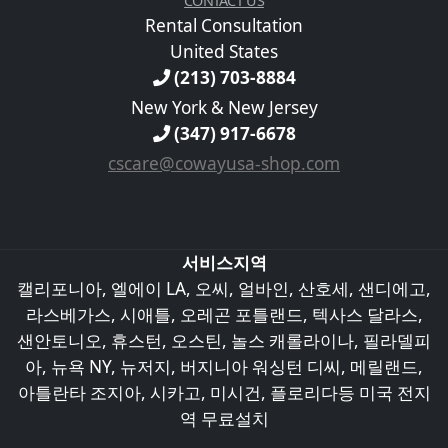
CONTACT US
Rental Consultation
United States
(213) 703-8884
New York & New Jersey
(347) 917-6678
cscare@cowayusa-shop.com
서비스지역
캘리포니아
,
엘에이 LA
, 오씨,
얼바인
, 산호세, 샌디에고,
라스베가스
,
시애틀
, 오레곤 포틀랜드,
텍사스
달라스
,
샌안토니오
,
휴스턴
,
오스틴
,
놀스 캐롤라이나
,
필라델피
아
,
뉴욕 NY
,
뉴저지
,
버지니아
워싱턴 디씨,
메릴랜드
,
아틀란타 조지아
,
시카고
, 미시건,
플로리다
등 미국 전지
역 무료설치