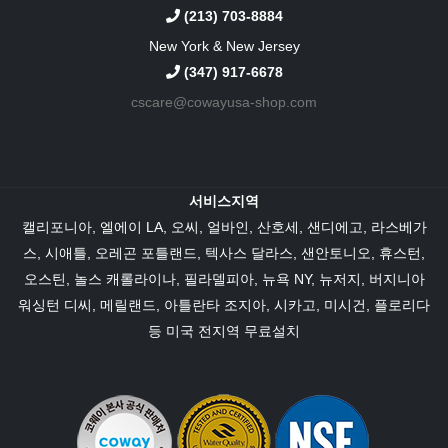
(213) 703-8884
New York & New Jersey
(347) 917-6678
cscare@cowayusa-shop.com
서비스지역
캘리포니아
,
엘에이 LA
, 오씨,
얼바인
, 산호세, 샌디에고,
라스베가
스
,
시애틀
, 오레곤 포틀랜드,
텍사스
달라스
,
샌안토니오
,
휴스턴
,
오스틴
,
놀스 캐롤라이나
,
필라델피아
,
뉴욕 NY
,
뉴저지
,
버지니아
워싱턴 디씨,
메릴랜드
,
아틀란타 조지아
,
시카고
, 미시건,
플로리다
등 미국 전지역 무료설치