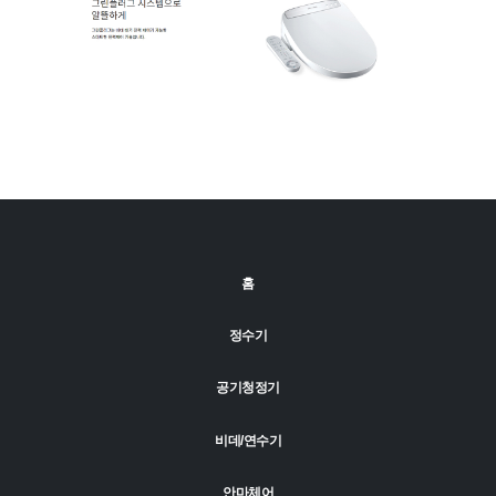
홈
정수기
공기청정기
비데/연수기
안마체어